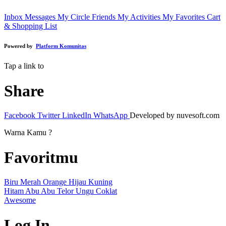
Inbox Messages
My Circle Friends
My Activities
My Favorites
Cart
& Shopping List
Powered by
Platform Komunitas
Tap a link to
Share
Facebook
Twitter
LinkedIn
WhatsApp
Developed by nuvesoft.com
Warna Kamu ?
Favoritmu
Biru
Merah
Orange
Hijau
Kuning
Hitam
Abu Abu
Telor
Ungu
Coklat
Awesome
Log In