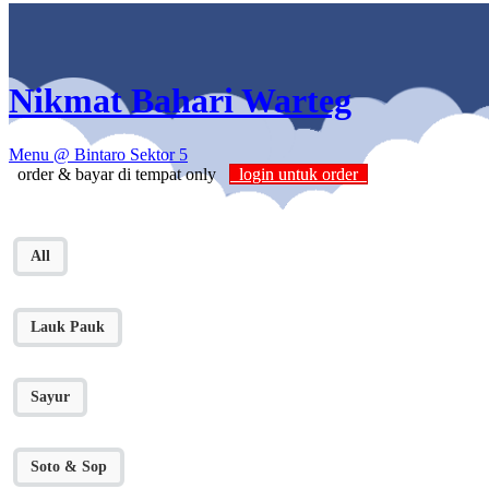
Nikmat Bahari Warteg
Menu
@ Bintaro Sektor 5
order & bayar di tempat only
login untuk order
All
Lauk Pauk
Sayur
Soto & Sop