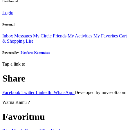
Dashboard
Login
Personal
Inbox Messages
My Circle Friends
My Activities
My Favorites
Cart
& Shopping List
Powered by
Platform Komunitas
Tap a link to
Share
Facebook
Twitter
LinkedIn
WhatsApp
Developed by nuvesoft.com
Warna Kamu ?
Favoritmu