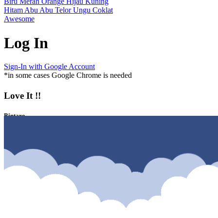
Biru
Merah
Orange
Hijau
Kuning
Hitam
Abu Abu
Telor
Ungu
Coklat
Awesome
Log In
Sign-In with Google Account
*in some cases Google Chrome is needed
Love It !!
Bintaro