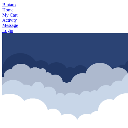
Bintaro
Home
My Cart
Activity
Message
Login