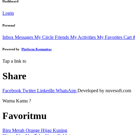
Dashboard
Login
Personal
Inbox Messages
My Circle Friends
My Activities
My Favorites
Cart 
Powered by
Platform Komunitas
Tap a link to
Share
Facebook
Twitter
LinkedIn
WhatsApp
Developed by nuvesoft.com
Warna Kamu ?
Favoritmu
Biru
Merah
Orange
Hijau
Kuning