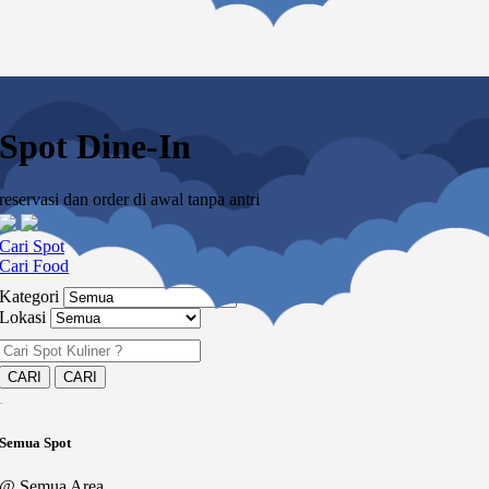
Spot Dine-In
reservasi dan order di awal tanpa antri
Cari Spot
Cari Food
Kategori
Lokasi
Semua Spot
@ Semua Area