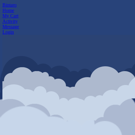
Bintaro
Home
My Cart
Activity
Message
Login