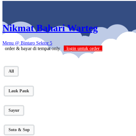
Nikmat Bahari Warteg
Menu
@ Bintaro Sektor 5
order & bayar di tempat only
login untuk order
All
Lauk Pauk
Sayur
Soto & Sop