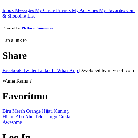
Inbox Messages
My Circle Friends
My Activities
My Favorites
Cart
& Shopping List
Powered by
Platform Komunitas
Tap a link to
Share
Facebook
Twitter
LinkedIn
WhatsApp
Developed by nuvesoft.com
Warna Kamu ?
Favoritmu
Biru
Merah
Orange
Hijau
Kuning
Hitam
Abu Abu
Telor
Ungu
Coklat
Awesome
Log In